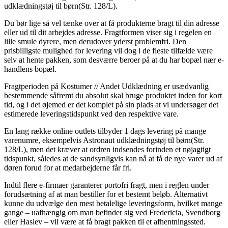
udklædningstøj til børn(Str. 128/L).
Du bør lige så vel tænke over at få produkterne bragt til din adresse
eller ud til dit arbejdes adresse. Fragtformen viser sig i regelen en
lille smule dyrere, men derudover yderst problemfri. Den
prisbilligste mulighed for levering vil dog i de fleste tilfælde være
selv at hente pakken, som desværre beroer på at du har bopæl nær e-
handlens bopæl.
Fragtperioden på Kostumer // Andet Udklædning er usædvanlig
bestemmende såfremt du absolut skal bruge produktet inden for kort
tid, og i det øjemed er det komplet på sin plads at vi undersøger det
estimerede leveringstidspunkt ved den respektive vare.
En lang række online outlets tilbyder 1 dags levering på mange
varenumre, eksempelvis Astronaut udklædningstøj til børn(Str.
128/L), men det kræver at ordren indsendes forinden et nøjagtigt
tidspunkt, således at de sandsynligvis kan nå at få de nye varer ud af
døren forud for at medarbejderne får fri.
Indtil flere e-firmaer garanterer portofri fragt, men i reglen under
forudsætning af at man bestiller for et bestemt beløb. Alternativt
kunne du udvælge den mest betalelige leveringsform, hvilket mange
gange – uafhængig om man befinder sig ved Fredericia, Svendborg
eller Haslev – vil være at få bragt pakken til et afhentningssted.