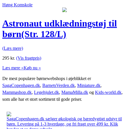
Høng Komskole
Astronaut udklædningstøj til
børn(Str. 128/L)
(Læs mere)
295
kr.
(Vis fragtpris)
Læs mere »
Køb nu »
De mest populære børnewebshops i øjeblikket er
SagaCopenhagen.dk
,
BarnetsVerden.dk
,
Miniature.dk
,
Mammashop.dk
,
Legehjulet.dk
,
MamaMilla.dk
og
Kids-world.dk
,
som alle har et stort sortiment til gode priser.
SagaCopenhagen.dk sælger økologisk og bæredygtigt udstyr til
børn. Levering på 1-3 hverdage, og fri fragt over 499 kr. Klik