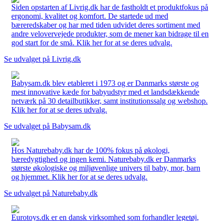
Siden opstarten af Livrig.dk har de fastholdt et produktfokus på
ergonomi, kvalitet og komfort. De startede ud med
bæreredskaber og har med tiden udvidet deres sortiment med
andre velovervejede produkter, som de mener kan bidrage til en
god start for de små. Klik her for at se deres udvalg.
Se udvalget på Livrig.dk
Babysam.dk blev etableret i 1973 og er Danmarks største og
mest innovative kæde for babyudstyr med et landsdækkende
netværk på 30 detailbutikker, samt institutionssalg og webshop.
Klik her for at se deres udvalg.
Se udvalget på Babysam.dk
Hos Naturebaby.dk har de 100% fokus på økologi,
bæredygtighed og ingen kemi. Naturebaby.dk er Danmarks
største økologiske og miljøvenlige univers til baby, mor, barn
og hjemmet. Klik her for at se deres udvalg.
Se udvalget på Naturebaby.dk
Eurotoys.dk er en dansk virksomhed som forhandler legetøj,