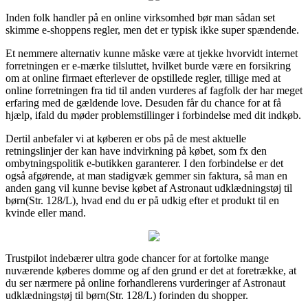
Inden folk handler på en online virksomhed bør man sådan set
skimme e-shoppens regler, men det er typisk ikke super spændende.
Et nemmere alternativ kunne måske være at tjekke hvorvidt internet
forretningen er e-mærke tilsluttet, hvilket burde være en forsikring
om at online firmaet efterlever de opstillede regler, tillige med at
online forretningen fra tid til anden vurderes af fagfolk der har meget
erfaring med de gældende love. Desuden får du chance for at få
hjælp, ifald du møder problemstillinger i forbindelse med dit indkøb.
Dertil anbefaler vi at køberen er obs på de mest aktuelle
retningslinjer der kan have indvirkning på købet, som fx den
ombytningspolitik e-butikken garanterer. I den forbindelse er det
også afgørende, at man stadigvæk gemmer sin faktura, så man en
anden gang vil kunne bevise købet af Astronaut udklædningstøj til
børn(Str. 128/L), hvad end du er på udkig efter et produkt til en
kvinde eller mand.
Trustpilot indebærer ultra gode chancer for at fortolke mange
nuværende køberes domme og af den grund er det at foretrække, at
du ser nærmere på online forhandlerens vurderinger af Astronaut
udklædningstøj til børn(Str. 128/L) forinden du shopper.