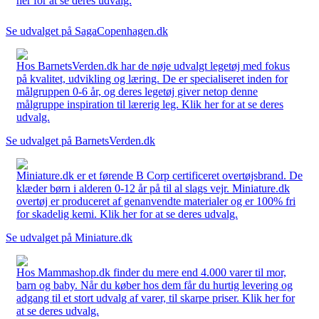
her for at se deres udvalg.
Se udvalget på SagaCopenhagen.dk
Hos BarnetsVerden.dk har de nøje udvalgt legetøj med fokus
på kvalitet, udvikling og læring. De er specialiseret inden for
målgruppen 0-6 år, og deres legetøj giver netop denne
målgruppe inspiration til lærerig leg. Klik her for at se deres
udvalg.
Se udvalget på BarnetsVerden.dk
Miniature.dk er et førende B Corp certificeret overtøjsbrand. De
klæder børn i alderen 0-12 år på til al slags vejr. Miniature.dk
overtøj er produceret af genanvendte materialer og er 100% fri
for skadelig kemi. Klik her for at se deres udvalg.
Se udvalget på Miniature.dk
Hos Mammashop.dk finder du mere end 4.000 varer til mor,
barn og baby. Når du køber hos dem får du hurtig levering og
adgang til et stort udvalg af varer, til skarpe priser. Klik her for
at se deres udvalg.