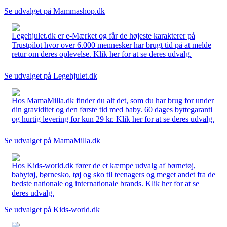
Se udvalget på Mammashop.dk
Legehjulet.dk er e-Mærket og får de højeste karakterer på
Trustpilot hvor over 6.000 mennesker har brugt tid på at melde
retur om deres oplevelse. Klik her for at se deres udvalg.
Se udvalget på Legehjulet.dk
Hos MamaMilla.dk finder du alt det, som du har brug for under
din graviditet og den første tid med baby. 60 dages byttegaranti
og hurtig levering for kun 29 kr. Klik her for at se deres udvalg.
Se udvalget på MamaMilla.dk
Hos Kids-world.dk fører de et kæmpe udvalg af børnetøj,
babytøj, børnesko, tøj og sko til teenagers og meget andet fra de
bedste nationale og internationale brands. Klik her for at se
deres udvalg.
Se udvalget på Kids-world.dk