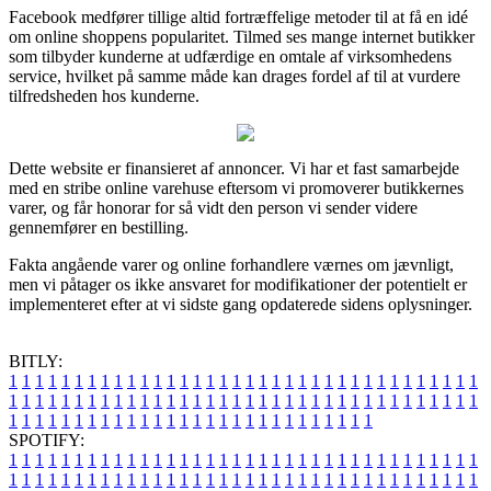
Facebook medfører tillige altid fortræffelige metoder til at få en idé
om online shoppens popularitet. Tilmed ses mange internet butikker
som tilbyder kunderne at udfærdige en omtale af virksomhedens
service, hvilket på samme måde kan drages fordel af til at vurdere
tilfredsheden hos kunderne.
Dette website er finansieret af annoncer. Vi har et fast samarbejde
med en stribe online varehuse eftersom vi promoverer butikkernes
varer, og får honorar for så vidt den person vi sender videre
gennemfører en bestilling.
Fakta angående varer og online forhandlere værnes om jævnligt,
men vi påtager os ikke ansvaret for modifikationer der potentielt er
implementeret efter at vi sidste gang opdaterede sidens oplysninger.
BITLY:
1
1
1
1
1
1
1
1
1
1
1
1
1
1
1
1
1
1
1
1
1
1
1
1
1
1
1
1
1
1
1
1
1
1
1
1
1
1
1
1
1
1
1
1
1
1
1
1
1
1
1
1
1
1
1
1
1
1
1
1
1
1
1
1
1
1
1
1
1
1
1
1
1
1
1
1
1
1
1
1
1
1
1
1
1
1
1
1
1
1
1
1
1
1
1
1
1
1
1
1
SPOTIFY:
1
1
1
1
1
1
1
1
1
1
1
1
1
1
1
1
1
1
1
1
1
1
1
1
1
1
1
1
1
1
1
1
1
1
1
1
1
1
1
1
1
1
1
1
1
1
1
1
1
1
1
1
1
1
1
1
1
1
1
1
1
1
1
1
1
1
1
1
1
1
1
1