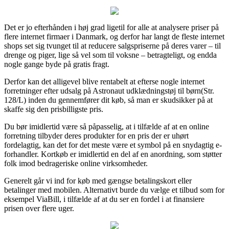
Det er jo efterhånden i høj grad ligetil for alle at analysere priser på
flere internet firmaer i Danmark, og derfor har langt de fleste internet
shops set sig tvunget til at reducere salgspriserne på deres varer – til
drenge og piger, lige så vel som til voksne – betragteligt, og endda
nogle gange byde på gratis fragt.
Derfor kan det alligevel blive rentabelt at efterse nogle internet
forretninger efter udsalg på Astronaut udklædningstøj til børn(Str.
128/L) inden du gennemfører dit køb, så man er skudsikker på at
skaffe sig den prisbilligste pris.
Du bør imidlertid være så påpasselig, at i tilfælde af at en online
forretning tilbyder deres produkter for en pris der er uhørt
fordelagtig, kan det for det meste være et symbol på en snydagtig e-
forhandler. Kortkøb er imidlertid en del af en anordning, som støtter
folk imod bedrageriske online virksomheder.
Generelt går vi ind for køb med gængse betalingskort eller
betalinger med mobilen. Alternativt burde du vælge et tilbud som for
eksempel ViaBill, i tilfælde af at du ser en fordel i at finansiere
prisen over flere uger.