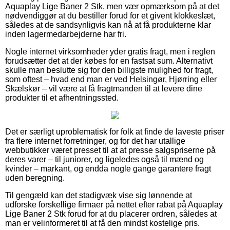
Aquaplay Lige Baner 2 Stk, men vær opmærksom på at det
nødvendiggør at du bestiller forud for et givent klokkeslæt,
således at de sandsynligvis kan nå at få produkterne klar
inden lagermedarbejderne har fri.
Nogle internet virksomheder yder gratis fragt, men i reglen
forudsætter det at der købes for en fastsat sum. Alternativt
skulle man beslutte sig for den billigste mulighed for fragt,
som oftest – hvad end man er ved Helsingør, Hjørring eller
Skælskør – vil være at få fragtmanden til at levere dine
produkter til et afhentningssted.
Det er særligt uproblematisk for folk at finde de laveste priser
fra flere internet forretninger, og for det har utallige
webbutikker været presset til at at presse salgspriserne på
deres varer – til juniorer, og ligeledes også til mænd og
kvinder – markant, og endda nogle gange garantere fragt
uden beregning.
Til gengæld kan det stadigvæk vise sig lønnende at
udforske forskellige firmaer på nettet efter rabat på Aquaplay
Lige Baner 2 Stk forud for at du placerer ordren, således at
man er velinformeret til at få den mindst kostelige pris.