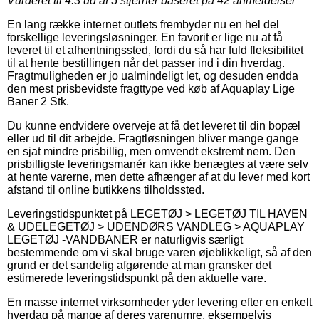
Vurderet til
4.3
ud af 5 stjerner baseret på
42
anmeldelser
En lang række internet outlets frembyder nu en hel del
forskellige leveringsløsninger. En favorit er lige nu at få
leveret til et afhentningssted, fordi du så har fuld fleksibilitet
til at hente bestillingen når det passer ind i din hverdag.
Fragtmuligheden er jo ualmindeligt let, og desuden endda
den mest prisbevidste fragttype ved køb af Aquaplay Lige
Baner 2 Stk.
Du kunne endvidere overveje at få det leveret til din bopæl
eller ud til dit arbejde. Fragtløsningen bliver mange gange
en sjat mindre prisbillig, men omvendt ekstremt nem. Den
prisbilligste leveringsmanér kan ikke benægtes at være selv
at hente varerne, men dette afhænger af at du lever med kort
afstand til online butikkens tilholdssted.
Leveringstidspunktet på LEGETØJ > LEGETØJ TIL HAVEN
& UDELEGETØJ > UDENDØRS VANDLEG > AQUAPLAY
LEGETØJ -VANDBANER er naturligvis særligt
bestemmende om vi skal bruge varen øjeblikkeligt, så af den
grund er det sandelig afgørende at man gransker det
estimerede leveringstidspunkt på den aktuelle vare.
En masse internet virksomheder yder levering efter en enkelt
hverdag på mange af deres varenumre, eksempelvis