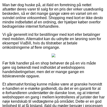
Man bør dog huske på, at ifald en forretning på nettet
afsætter deres varer til salg for en pris der virker usædvanlig
beskeden, så er det mange gange være en varsel om en
svindel online virksomhed. Shopping med kort er ikke desto
mindre indbefattet af en ordning, der hjælper køber overfor
bedrageriske internet forhandlere.
Vi går generelt ind for bestillinger med kort eller betalinger
med mobilen. Alternativt kan du udnytte en løsning som for
eksempel ViaBill, hvis du tilstræber at betale
omkostningerne af flere omgange.
Før folk handler på en shop behøver de på en vis måde
gøre sig bekendt med indholdet af webshoppens
handelsbetingelser, men det er mange gange en
tidskrævende opgave.
Et alternativt forslag kunne måske være at granske hvorvidt
e-handlen er e-mærke godkendt, da det er en garanti for at
e-forhandleren understøtter de danske love, og at internet
webshoppen en gang i mellem kontrolleres af jurister der har
nøje kendskab til vedtægterne på området. Dette er en god
lejlighed til at få bistand, ifald du møder besvær i processen