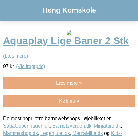
Høng Komskole
Aquaplay Lige Baner 2 Stk
(Læs mere)
97
kr.
(Vis fragtpris)
Læs mere »
Køb nu »
De mest populære børnewebshops i øjeblikket er
SagaCopenhagen.dk
,
BarnetsVerden.dk
,
Miniature.dk
,
Mammashop.dk
,
Legehjulet.dk
,
MamaMilla.dk
og
Kids-