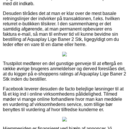
med dit indkøb.
Desuden tilrådes det at man er klar over de mest basale
retningslinjer der indvirker på transaktionen, f.eks. hvilken
returret e-butikken tilsikrer. I den sammenhæng er det
samtidig afgørende, at man permanent opbevarer ens
faktura e-mail, så man til enhver tid vil kunne bevidne sin
bestilling af Aquaplay Lige Baner 2 Stk, ligegyldigt om du
leder efter en vare til en dame eller herre.
Trustpilot medfører en del gunstige genveje til at eftergå en
række øvrige brugeres anmeldelser og derved foreslåes det,
at du kigger på e-shoppens ratings af Aquaplay Lige Baner 2
Stk inden du bestiller.
Facebook leverer desuden de facto belejlige løsninger til at
få et kig ind i online virksomhedens pålidelighed. Tilmed
møder vi mange online forhandlere hvor man kan meddele
en vurdering af virksomhedens service, som tillige bør
benyttes til vurdering af hvor tilfredse kunderne er.
Hjemmesiden er finansieret ved hjælp af annoncer. Vi