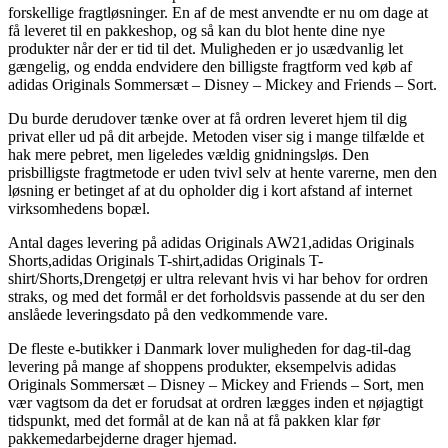
forskellige fragtløsninger. En af de mest anvendte er nu om dage at
få leveret til en pakkeshop, og så kan du blot hente dine nye
produkter når der er tid til det. Muligheden er jo usædvanlig let
gængelig, og endda endvidere den billigste fragtform ved køb af
adidas Originals Sommersæt – Disney – Mickey and Friends – Sort.
Du burde derudover tænke over at få ordren leveret hjem til dig
privat eller ud på dit arbejde. Metoden viser sig i mange tilfælde et
hak mere pebret, men ligeledes vældig gnidningsløs. Den
prisbilligste fragtmetode er uden tvivl selv at hente varerne, men den
løsning er betinget af at du opholder dig i kort afstand af internet
virksomhedens bopæl.
Antal dages levering på adidas Originals AW21,adidas Originals
Shorts,adidas Originals T-shirt,adidas Originals T-
shirt/Shorts,Drengetøj er ultra relevant hvis vi har behov for ordren
straks, og med det formål er det forholdsvis passende at du ser den
anslåede leveringsdato på den vedkommende vare.
De fleste e-butikker i Danmark lover muligheden for dag-til-dag
levering på mange af shoppens produkter, eksempelvis adidas
Originals Sommersæt – Disney – Mickey and Friends – Sort, men
vær vagtsom da det er forudsat at ordren lægges inden et nøjagtigt
tidspunkt, med det formål at de kan nå at få pakken klar før
pakkemedarbejderne drager hjemad.