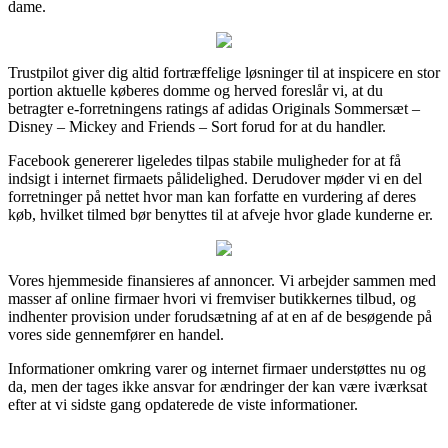
dame.
Trustpilot giver dig altid fortræffelige løsninger til at inspicere en stor
portion aktuelle køberes domme og herved foreslår vi, at du
betragter e-forretningens ratings af adidas Originals Sommersæt –
Disney – Mickey and Friends – Sort forud for at du handler.
Facebook genererer ligeledes tilpas stabile muligheder for at få
indsigt i internet firmaets pålidelighed. Derudover møder vi en del
forretninger på nettet hvor man kan forfatte en vurdering af deres
køb, hvilket tilmed bør benyttes til at afveje hvor glade kunderne er.
Vores hjemmeside finansieres af annoncer. Vi arbejder sammen med
masser af online firmaer hvori vi fremviser butikkernes tilbud, og
indhenter provision under forudsætning af at en af de besøgende på
vores side gennemfører en handel.
Informationer omkring varer og internet firmaer understøttes nu og
da, men der tages ikke ansvar for ændringer der kan være iværksat
efter at vi sidste gang opdaterede de viste informationer.