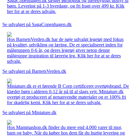
SagaCopenhagen.dk sælger økologisk og bæredygtigt udstyr til
børn. Levering på 1-3 hverdage, og fri fragt over 499 kr. Klik
her for at se deres udvalg.
Se udvalget på SagaCopenhagen.dk
Hos BarnetsVerden.dk har de nøje udvalgt legetøj med fokus
på kvalitet, udvikling og læring. De er specialiseret inden for
målgruppen 0-6 år, og deres legetøj giver netop denne
målgruppe inspiration til lærerig leg. Klik her for at se deres
udvalg.
Se udvalget på BarnetsVerden.dk
Miniature.dk er et førende B Corp certificeret overtøjsbrand. De
klæder børn i alderen 0-12 år på til al slags vejr. Miniature.dk
overtøj er produceret af genanvendte materialer og er 100% fri
for skadelig kemi. Klik her for at se deres udvalg.
Se udvalget på Miniature.dk
Hos Mammashop.dk finder du mere end 4.000 varer til mor,
barn og baby. Når du køber hos dem får du hurtig levering og