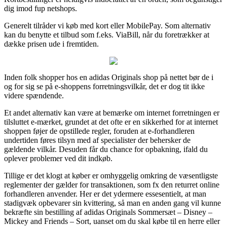
dig imod fup netshops.
Generelt tilråder vi køb med kort eller MobilePay. Som alternativ
kan du benytte et tilbud som f.eks. ViaBill, når du foretrækker at
dække prisen ude i fremtiden.
Inden folk shopper hos en adidas Originals shop på nettet bør de i
og for sig se på e-shoppens forretningsvilkår, det er dog tit ikke
videre spændende.
Et andet alternativ kan være at bemærke om internet forretningen er
tilsluttet e-mærket, grundet at det ofte er en sikkerhed for at internet
shoppen føjer de opstillede regler, foruden at e-forhandleren
undertiden føres tilsyn med af specialister der behersker de
gældende vilkår. Desuden får du chance for opbakning, ifald du
oplever problemer ved dit indkøb.
Tillige er det klogt at køber er omhyggelig omkring de væsentligste
reglementer der gælder for transaktionen, som fx den returret online
forhandleren anvender. Her er det ydermere essesentielt, at man
stadigvæk opbevarer sin kvittering, så man en anden gang vil kunne
bekræfte sin bestilling af adidas Originals Sommersæt – Disney –
Mickey and Friends – Sort, uanset om du skal købe til en herre eller