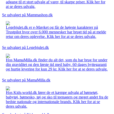
adgang til et stort udvalg af varer, til skarpe priser. Klik her for
at se deres udvalg.
Se udvalget på Mammashop.dk
Legehjulet.dk er e-Mærket og får de højeste karakterer på
Trustpilot hvor over 6.000 mennesker har brugt tid på at melde
retur om deres oplevelse. Klik her for at se deres udvalg.
Se udvalget på Legehjulet.dk
Hos MamaMilla.dk finder du alt det, som du har brug for under
din graviditet og den første tid med baby. 60 dages byttegaranti
og hurtig levering for kun 29 kr. Klik her for at se deres udvalg.
Se udvalget på MamaMilla.dk
Hos Kids-world.dk fører de et kæmpe udvalg af børnetøj,
babytøj, børnesko, tøj og sko til teenagers og meget andet fra de
bedste nationale og internationale brands. Klik her for at se
deres udvalg.