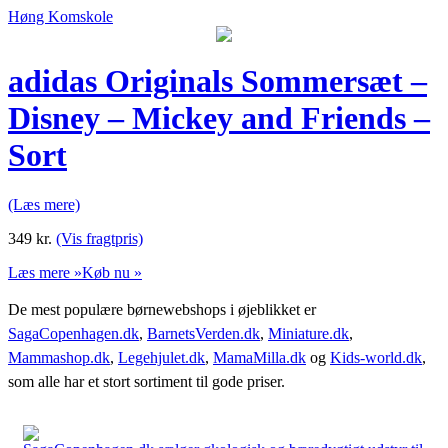
Høng Komskole
adidas Originals Sommersæt –
Disney – Mickey and Friends –
Sort
(Læs mere)
349
kr.
(Vis fragtpris)
Læs mere »
Køb nu »
De mest populære børnewebshops i øjeblikket er
SagaCopenhagen.dk
,
BarnetsVerden.dk
,
Miniature.dk
,
Mammashop.dk
,
Legehjulet.dk
,
MamaMilla.dk
og
Kids-world.dk
,
som alle har et stort sortiment til gode priser.