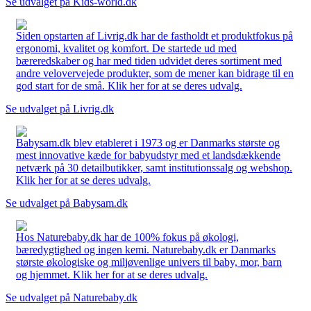
Se udvalget på Kids-world.dk
Siden opstarten af Livrig.dk har de fastholdt et produktfokus på
ergonomi, kvalitet og komfort. De startede ud med
bæreredskaber og har med tiden udvidet deres sortiment med
andre velovervejede produkter, som de mener kan bidrage til en
god start for de små. Klik her for at se deres udvalg.
Se udvalget på Livrig.dk
Babysam.dk blev etableret i 1973 og er Danmarks største og
mest innovative kæde for babyudstyr med et landsdækkende
netværk på 30 detailbutikker, samt institutionssalg og webshop.
Klik her for at se deres udvalg.
Se udvalget på Babysam.dk
Hos Naturebaby.dk har de 100% fokus på økologi,
bæredygtighed og ingen kemi. Naturebaby.dk er Danmarks
største økologiske og miljøvenlige univers til baby, mor, barn
og hjemmet. Klik her for at se deres udvalg.
Se udvalget på Naturebaby.dk