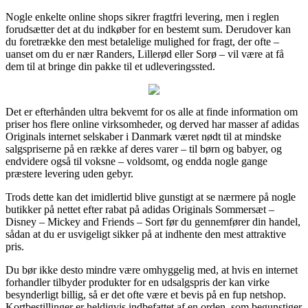
Nogle enkelte online shops sikrer fragtfri levering, men i reglen
forudsætter det at du indkøber for en bestemt sum. Derudover kan
du foretrække den mest betalelige mulighed for fragt, der ofte –
uanset om du er nær Randers, Lillerød eller Sorø – vil være at få
dem til at bringe din pakke til et udleveringssted.
Det er efterhånden ultra bekvemt for os alle at finde information om
priser hos flere online virksomheder, og derved har masser af adidas
Originals internet selskaber i Danmark været nødt til at mindske
salgspriserne på en række af deres varer – til børn og babyer, og
endvidere også til voksne – voldsomt, og endda nogle gange
præstere levering uden gebyr.
Trods dette kan det imidlertid blive gunstigt at se nærmere på nogle
butikker på nettet efter rabat på adidas Originals Sommersæt –
Disney – Mickey and Friends – Sort før du gennemfører din handel,
sådan at du er usvigeligt sikker på at indhente den mest attraktive
pris.
Du bør ikke desto mindre være omhyggelig med, at hvis en internet
forhandler tilbyder produkter for en udsalgspris der kan virke
besynderligt billig, så er det ofte være et bevis på en fup netshop.
Kortbestillinger er heldigvis indbefattet af en orden, som begunstiger