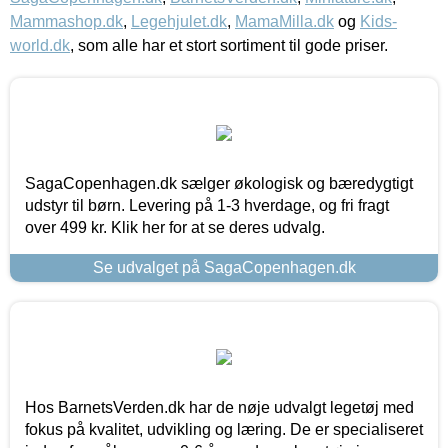
Mammashop.dk
,
Legehjulet.dk
,
MamaMilla.dk
og
Kids-
world.dk
, som alle har et stort sortiment til gode priser.
SagaCopenhagen.dk sælger økologisk og bæredygtigt
udstyr til børn. Levering på 1-3 hverdage, og fri fragt
over 499 kr. Klik her for at se deres udvalg.
Se udvalget på SagaCopenhagen.dk
Hos BarnetsVerden.dk har de nøje udvalgt legetøj med
fokus på kvalitet, udvikling og læring. De er specialiseret