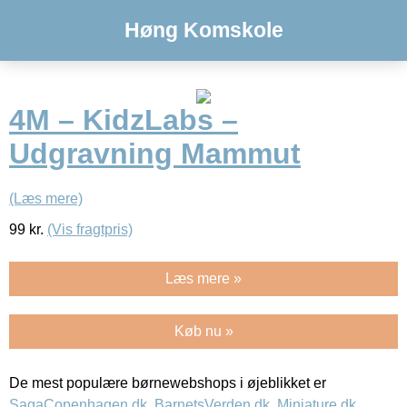
Høng Komskole
4M – KidzLabs –
Udgravning Mammut
(Læs mere)
99
kr.
(Vis fragtpris)
Læs mere »
Køb nu »
De mest populære børnewebshops i øjeblikket er
SagaCopenhagen.dk
,
BarnetsVerden.dk
,
Miniature.dk
,