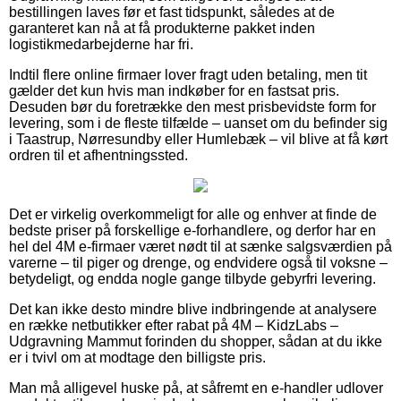
bestillingen laves før et fast tidspunkt, således at de
garanteret kan nå at få produkterne pakket inden
logistikmedarbejderne har fri.
Indtil flere online firmaer lover fragt uden betaling, men tit
gælder det kun hvis man indkøber for en fastsat pris.
Desuden bør du foretrække den mest prisbevidste form for
levering, som i de fleste tilfælde – uanset om du befinder sig
i Taastrup, Nørresundby eller Humlebæk – vil blive at få kørt
ordren til et afhentningssted.
Det er virkelig overkommeligt for alle og enhver at finde de
bedste priser på forskellige e-forhandlere, og derfor har en
hel del 4M e-firmaer været nødt til at sænke salgsværdien på
varerne – til piger og drenge, og endvidere også til voksne –
betydeligt, og endda nogle gange tilbyde gebyrfri levering.
Det kan ikke desto mindre blive indbringende at analysere
en række netbutikker efter rabat på 4M – KidzLabs –
Udgravning Mammut forinden du shopper, sådan at du ikke
er i tvivl om at modtage den billigste pris.
Man må alligevel huske på, at såfremt en e-handler udlover