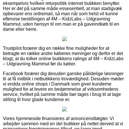
eksempelvis hvilken returpolitik internet butikken benytter.
Her er det på samme måde essesentielt, at man stadigvæk
opbevarer ens ordremail, så man når som helst vil kunne
eftervise bestillingen af 4M – KidzLabs – Udgravning
Mammut, uden hensyn til om man er på gaveindkøb til en
dame eller herre.
Trustpilot forærer dig en række fine muligheder for at
betragte en række andre køberes meninger og derfor er det
klogt, at du tolker online butikkens ratings af 4M – KidzLabs
– Udgravning Mammut før du køber.
Facebook forærer dig desuden ganske pålidelige løsninger
til at få indblik i netbutikkens troværdighed. Desuden møder
vi endda online shops i Danmark som giver kunderne
mulighed for at levere en bedømmelse af virksomhedens
service, hvilket på samme måde bør tages i brug til at tage
stilling til hvor glade kunderne er.
Vores hjemmeside finansieres af annonceindtægter. Vi
arbejder sammen med en del butikker på nettet derved at vi
præsenterer forretningernes tilbud, og tager imod