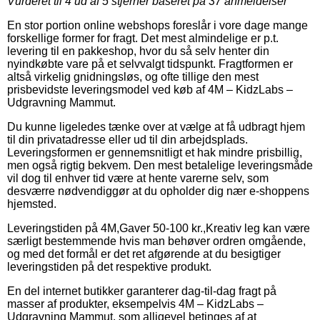
Vurderet til
4
ud af 5 stjerner baseret på
37
anmeldelser
En stor portion online webshops foreslår i vore dage mange
forskellige former for fragt. Det mest almindelige er p.t.
levering til en pakkeshop, hvor du så selv henter din
nyindkøbte vare på et selvvalgt tidspunkt. Fragtformen er
altså virkelig gnidningsløs, og ofte tillige den mest
prisbevidste leveringsmodel ved køb af 4M – KidzLabs –
Udgravning Mammut.
Du kunne ligeledes tænke over at vælge at få udbragt hjem
til din privatadresse eller ud til din arbejdsplads.
Leveringsformen er gennemsnitligt et hak mindre prisbillig,
men også rigtig bekvem. Den mest betalelige leveringsmåde
vil dog til enhver tid være at hente varerne selv, som
desværre nødvendiggør at du opholder dig nær e-shoppens
hjemsted.
Leveringstiden på 4M,Gaver 50-100 kr.,Kreativ leg kan være
særligt bestemmende hvis man behøver ordren omgående,
og med det formål er det ret afgørende at du besigtiger
leveringstiden på det respektive produkt.
En del internet butikker garanterer dag-til-dag fragt på
masser af produkter, eksempelvis 4M – KidzLabs –
Udgravning Mammut, som alligevel betinges af at